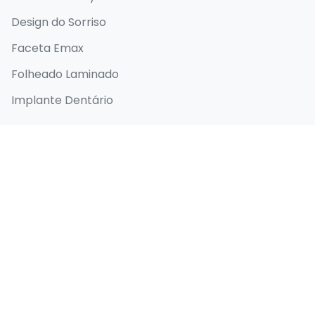
Design do Sorriso
Faceta Emax
Folheado Laminado
Implante Dentário
Links Rápidos
Página inicial
Sobre
Antes e depois
Blog
Contato