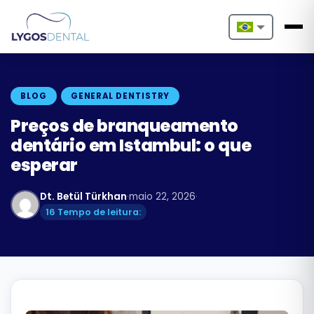
Nederlands
English
BLOG
GENERAL DENTISTRY
Français
Preços de branqueamento
dentário em Istambul: o que
Deutsch
esperar
Português
Dt. Betül Türkhan
·
maio 22, 2026
·
Español
16 Tempo de leitura:
Türkçe
Italiano
Български