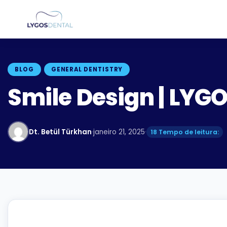
BLOG
GENERAL DENTISTRY
Smile Design | LYG
Dt. Betül Türkhan
·
janeiro 21, 2025
·
18 Tempo de leitura: