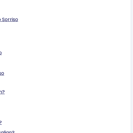
 Sorriso
o
so
n?
?
salign?