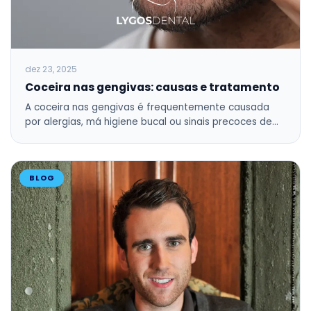
dez 23, 2025
Coceira nas gengivas: causas e tratamento
A coceira nas gengivas é frequentemente causada
por alergias, má higiene bucal ou sinais precoces de…
BLOG