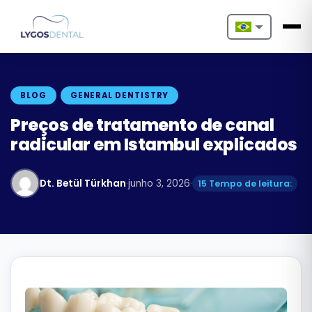
Nederlands
English
BLOG
GENERAL DENTISTRY
Français
Preços de tratamento de canal
radicular em Istambul explicados
Deutsch
Português
Dt. Betül Türkhan
·
junho 3, 2026
·
15 Tempo de leitura:
Español
Türkçe
Italiano
Български