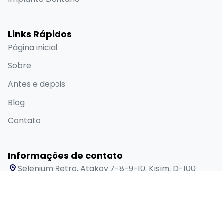
Links Rápidos
Página inicial
Sobre
Antes e depois
Blog
Contato
Informações de contato
Selenium Retro, Ataköy 7-8-9-10. Kısım, D-100
Güney Yanyolu No:18/A Bakırköy İstanbul 34158 TR
+90 538 416 61 91
sales@lygosdental.com