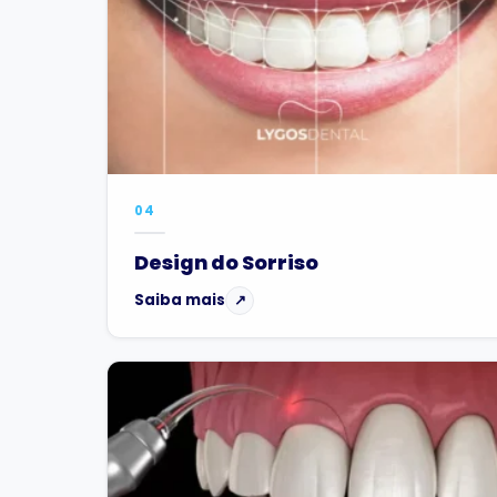
04
Design do Sorriso
Saiba mais
↗