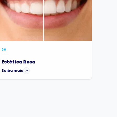
06
Estética Rosa
Saiba mais
↗