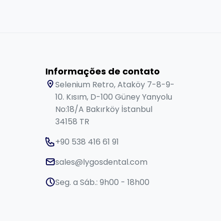
Informações de contato
Selenium Retro, Ataköy 7-8-9-
10. Kısım, D-100 Güney Yanyolu
No:18/A Bakırköy İstanbul
34158 TR
+90 538 416 61 91
sales@lygosdental.com
Seg. a Sáb.: 9h00 - 18h00