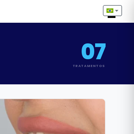
Nederlands
English
07
Français
Deutsch
TRATAMENTOS
Português
Español
Türkçe
Italiano
Български