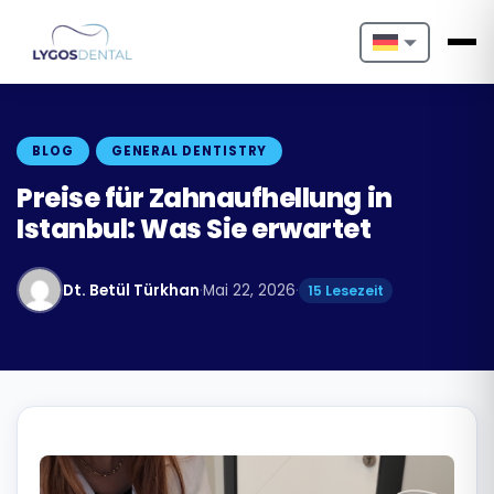
Nederlands
English
BLOG
GENERAL DENTISTRY
Français
Preise für Zahnaufhellung in
Istanbul: Was Sie erwartet
Deutsch
Português
Dt. Betül Türkhan
·
Mai 22, 2026
·
15 Lesezeit
Español
Türkçe
Italiano
Български