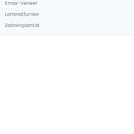
Emax-Veneer
Laminatfurnier
Zahnimplantat
Schnellzugriff
Home
Über
Vorher-Nachher-Bilder
Blog
Kontakt
Kontaktdaten
Selenium Retro, Ataköy 7-8-9-10. Kısım, D-100