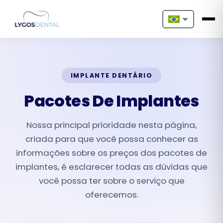
Nederlands
English
IMPLANTE DENTÁRIO
Français
Pacotes De Implantes
Deutsch
Nossa principal prioridade nesta página,
Português
criada para que você possa conhecer as
Español
informações sobre os preços dos pacotes de
implantes, é esclarecer todas as dúvidas que
Türkçe
você possa ter sobre o serviço que
oferecemos.
Italiano
Български