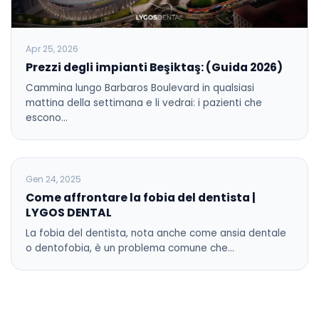
Apr 25, 2026
Prezzi degli impianti Beşiktaş: (Guida 2026)
Cammina lungo Barbaros Boulevard in qualsiasi
mattina della settimana e li vedrai: i pazienti che
escono…
BLOG
Gen 24, 2025
Come affrontare la fobia del dentista |
LYGOS DENTAL
La fobia del dentista, nota anche come ansia dentale
o dentofobia, è un problema comune che…