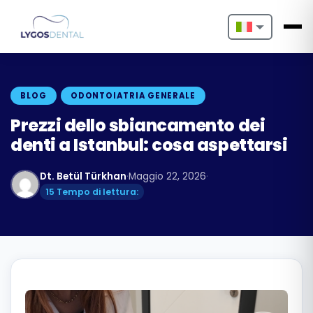
Nederlands
English
BLOG
ODONTOIATRIA GENERALE
Français
Prezzi dello sbiancamento dei
denti a Istanbul: cosa aspettarsi
Deutsch
Dt. Betül Türkhan
·
Maggio 22, 2026
·
Português
15 Tempo di lettura:
Español
Türkçe
Italiano
Български