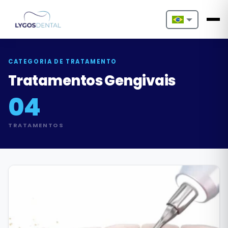
Nederlands
English
CATEGORIA DE TRATAMENTO
Tratamentos Gengivais
Français
04
Deutsch
TRATAMENTOS
Português
Español
Türkçe
Italiano
Български