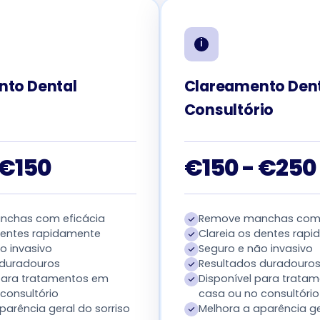
nto Dental
Clareamento Den
Consultório
 €150
€150 - €250
chas com eficácia
Remove manchas com 
dentes rapidamente
Clareia os dentes rap
o invasivo
Seguro e não invasivo
 duradouros
Resultados duradouro
 para tratamentos em
Disponível para trata
consultório
casa ou no consultório
parência geral do sorriso
Melhora a aparência ge