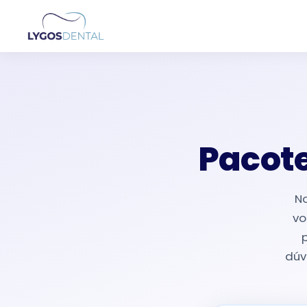
Pacote
No
vo
dúv