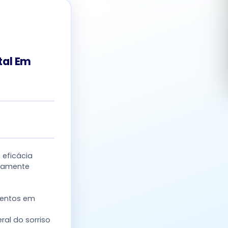
Română
Русский
tal Em
eficácia
idamente
s
mentos em
ral do sorriso