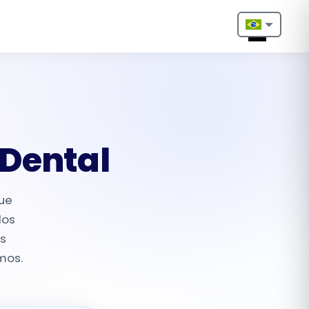
Nederlands
English
Français
Deutsch
 Dental
Português
que
Español
dos
s
Türkçe
mos.
Italiano
Български