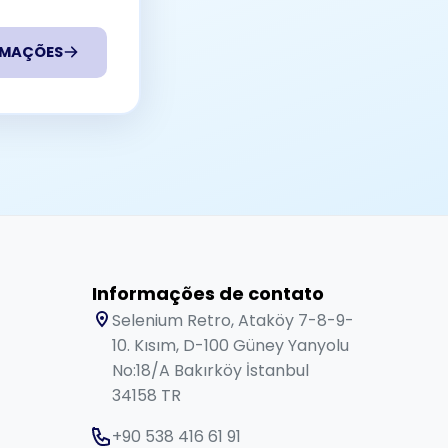
RMAÇÕES
Informações de contato
Selenium Retro, Ataköy 7-8-9-
10. Kısım, D-100 Güney Yanyolu
No:18/A Bakırköy İstanbul
34158 TR
+90 538 416 61 91