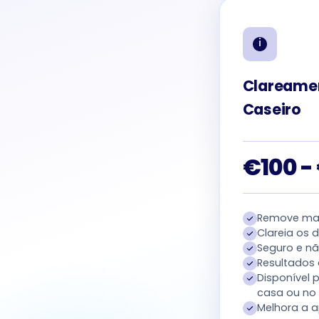
Clareame
Caseiro
€100 -
Remove man
Clareia os 
Seguro e nã
Resultados
Disponível
casa ou no 
Melhora a a