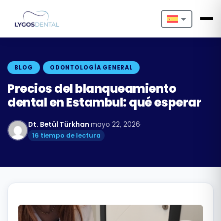
Nederlands
English
BLOG
ODONTOLOGÍA GENERAL
Français
Precios del blanqueamiento
dental en Estambul: qué esperar
Deutsch
Dt. Betül Türkhan
·
mayo 22, 2026
·
Português
16 tiempo de lectura
Español
Türkçe
Italiano
Български