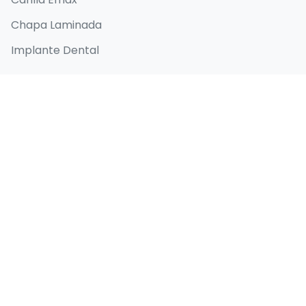
Chapa Laminada
Implante Dental
Enlaces Rápidos
Inicio
Acerca de
Antes y después
Blog
Contacto
Datos de contacto
Selenium Retro, Ataköy 7-8-9-10. Kısım, D-100
Güney Yanyolu No:18/A, 34158 Bakırköy/İstanbul