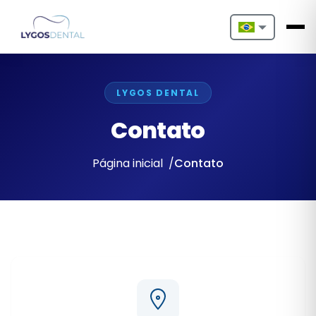
Nederlands
English
LYGOS DENTAL
Français
Contato
Deutsch
Página inicial
Contato
Português
Español
Türkçe
Italiano
Български