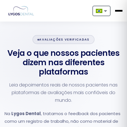
Nederlands
English
AVALIAÇÕES VERIFICADAS
Français
Veja o que nossos pacientes
dizem nas diferentes
Deutsch
plataformas
Português
Leia depoimentos reais de nossos pacientes nas
Español
plataformas de avaliações mais confiáveis do
Türkçe
mundo.
Italiano
Na
Lygos Dental
, tratamos o feedback dos pacientes
como um registro de trabalho, não como material de
Български