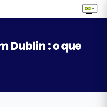
Nederlands
English
Français
 Dublin : o que
Deutsch
Português
Español
Türkçe
Italiano
Български