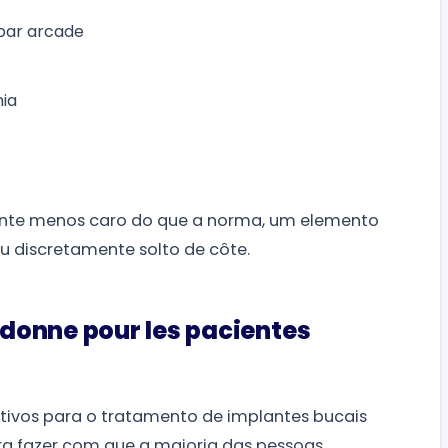
 par arcade
nia
ente menos caro do que a norma, um elemento
ou discretamente solto de côte.
donne pour les pacientes
tivos para o tratamento de implantes bucais
ara fazer com que a maioria das pessoas