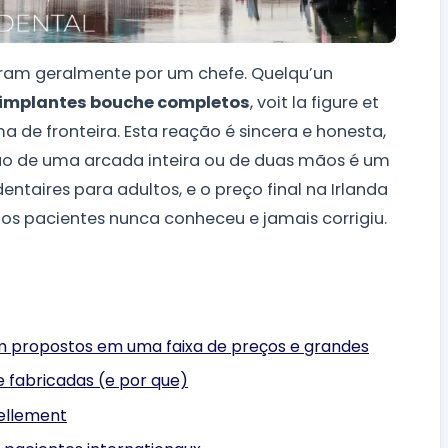
ram geralmente por um chefe. Quelqu’un
implantes bouche completos
, voit la figure et
ma de fronteira. Esta reação é sincera e honesta,
ção de uma arcada inteira ou de duas mãos é um
ntaires para adultos, e o preço final na Irlanda
dos pacientes nunca conheceu e jamais corrigiu.
m propostos em uma faixa de preços e grandes
e fabricadas (e por que)
éellement