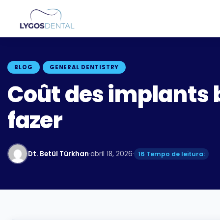
BLOG
GENERAL DENTISTRY
Coût des implants 
fazer
Dt. Betül Türkhan
·
abril 18, 2026
·
16 Tempo de leitura: