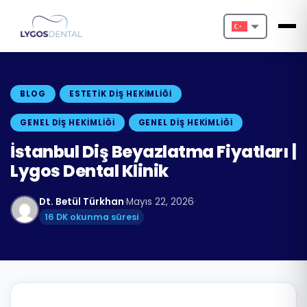
Nederlands
English
BLOG
ESTETIK DIŞ HEKIMLIĞI
Français
GENEL DIŞ HEKIMLIĞI
GENEL DIŞ HEKIMLIĞI
Deutsch
İstanbul Diş Beyazlatma Fiyatları |
Lygos Dental Klinik
Português
Dt. Betül Türkhan
·
Mayıs 22, 2026
·
Español
16 DK okunma süresi
Türkçe
Italiano
Български