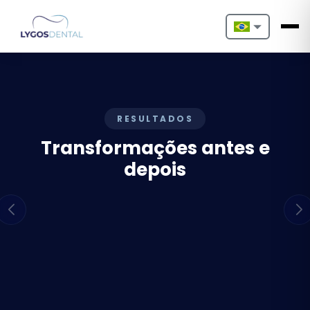
Nederlands
English
Français
RESULTADOS
Transformações antes e
Deutsch
depois
Português
Español
Türkçe
Italiano
Български