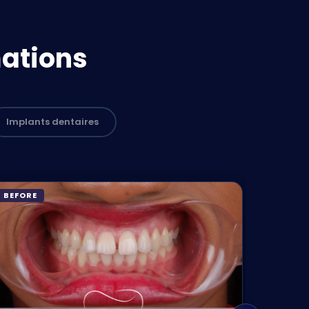
mations
e recommander des implants. Elle
Implants dentaires
ses cliniques proposent :
BEFORE
BEFORE
s et la manière dont la clinique
rammes de prévention pour les
 :