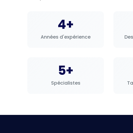
Traitement de canal pour les dents infectées
Dentisterie d’urgence pour la douleur, l’enflure ou l
4+
Une clinique dentaire fiable à Istanbul expliquera la 
les étapes d’une manière que vous pouvez comprendr
Dentisterie esthétique
Années d'expérience
Des
La dentisterie esthétique se concentre sur l’améliorat
dentaire à Istanbul pour :
Options de blanchiment des dents à Istanbul pour 
5+
Facettes pour l’amélioration de la forme, de la coul
Collage (bonding) pour les petits éclats ou les esp
Spécialistes
Ta
Conception du sourire (smile design) adaptée à la fo
Les cliniques qui produisent des résultats esthétiques
l’émail, le niveau des gencives, l’alignement de l’occlus
Implants dentaires et remplacement de den
Les traitements d’implants dentaires à Istanbul sont 
aident à préserver la structure de l’os de la mâchoire.
Les options de remplacement de dents peuvent inclure