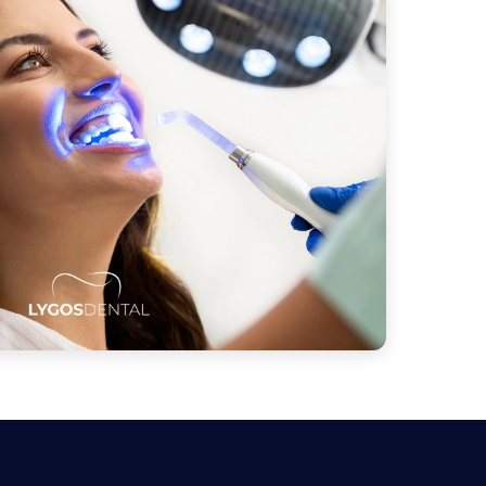
orsque cela est possible et décrira
reux patients visitent une clinique
illée. Elles vérifient la santé de
é du résultat.
emplacent les dents manquantes et