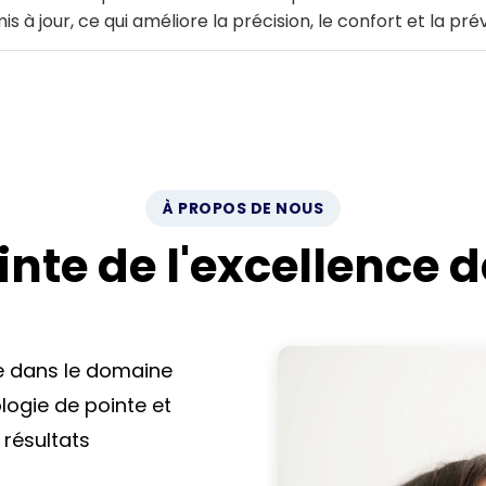
 jour, ce qui améliore la précision, le confort et la prévi
s flexible, d’un support multilingue dans de nombreux end
marquerez un large éventail d’options. Les meilleures cli
s
tats réalistes
À PROPOS DE NOUS
inte de l'excellence 
s attendre dans une clinique dentair
lets sous un même toit. Cela rend le traitement plus prati
ce dans le domaine
re quotidienne et prévient les problèmes plus graves. Le
logie de pointe et
 résultats