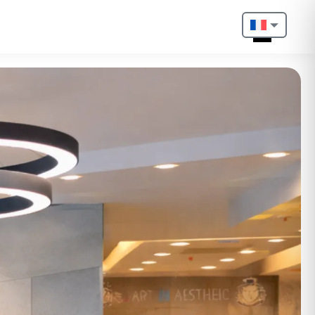
Nederlands
English
Français
Deutsch
Português
Español
Türkçe
Italiano
Български