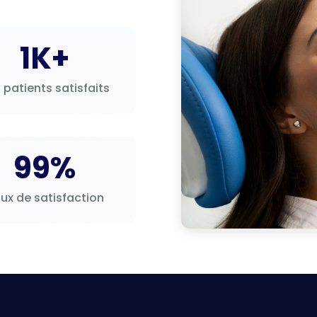
es dents cassées
1K+
cause du problème, proposera une approche conservatrice l
e.
 patients satisfaits
ion de l’apparence tout en protégeant la fonction. De nomb
des dents plus blanches
99%
eur et de la symétrie
aces
ux de satisfaction
rme du visage et à l’équilibre de l’occlusion
 probants commencent généralement par une évaluation déta
ion et les habitudes de vie qui peuvent affecter la longévit
ts
parmi les procédures les plus demandées. Les implants r
 :