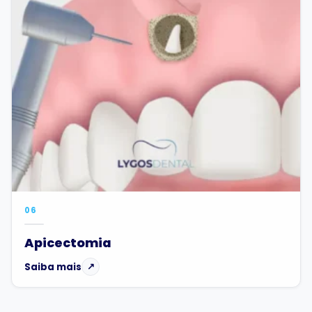
06
Apicectomia
Saiba mais
↗