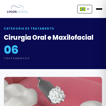
Nederlands
English
CATEGORIA DE TRATAMENTO
Cirurgia Oral e Maxilofacial
Français
06
Deutsch
TRATAMENTOS
Português
Español
Türkçe
Italiano
Български