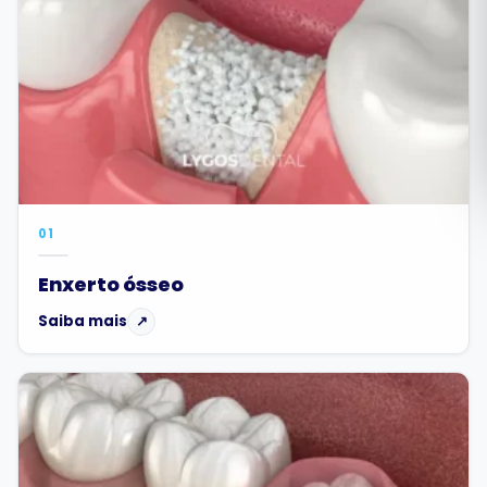
Română
Русский
01
Enxerto ósseo
Saiba mais
↗