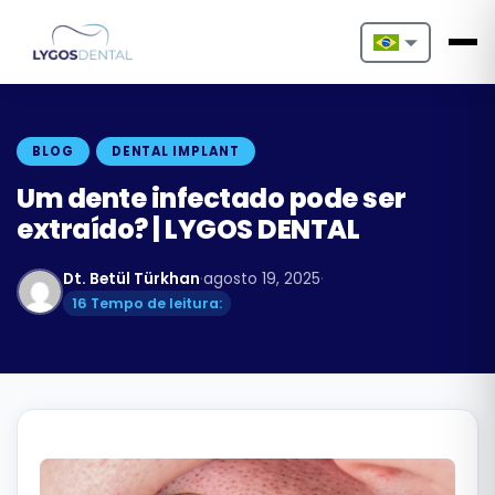
Nederlands
English
BLOG
DENTAL IMPLANT
Français
Um dente infectado pode ser
extraído? | LYGOS DENTAL
Deutsch
Dt. Betül Türkhan
·
agosto 19, 2025
·
Português
16 Tempo de leitura:
Español
Türkçe
Italiano
Български