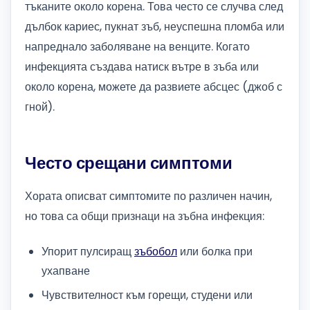
тъканите около корена. Това често се случва след
дълбок кариес, пукнат зъб, неуспешна пломба или
напреднало заболяване на венците. Когато
инфекцията създава натиск вътре в зъба или
около корена, можете да развиете абсцес (джоб с
гной).
Често срещани симптоми
Хората описват симптомите по различен начин,
но това са общи признаци на зъбна инфекция:
Упорит пулсиращ
зъбобол
или болка при
ухапване
Чувствителност към горещи, студени или