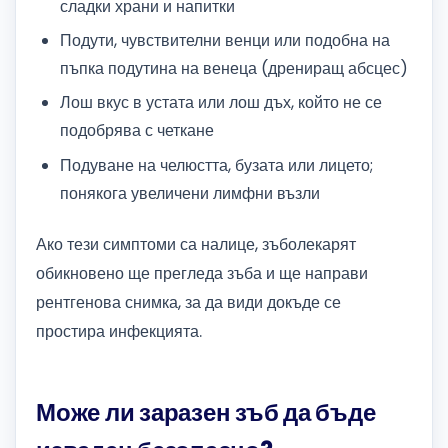
сладки храни и напитки
Подути, чувствителни венци или подобна на
пъпка подутина на венеца (дрениращ абсцес)
Лош вкус в устата или лош дъх, който не се
подобрява с четкане
Подуване на челюстта, бузата или лицето;
понякога увеличени лимфни възли
Ако тези симптоми са налице, зъболекарят
обикновено ще прегледа зъба и ще направи
рентгенова снимка, за да види докъде се
простира инфекцията.
Може ли заразен зъб да бъде