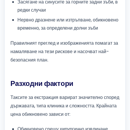
Засягане на синусите за горните задни зъби, в
редки случаи
Нервно дразнене или изтръпване, обикновено
временно, за определени долни зъби
Правилният преглед и изображенията помагат за
намаляване на тези рискове и насочват най-
безопасния план.
Разходни фактори
Таксите за екстракция варират значително според
държавата, типа клиника и сложността. Крайната
цена обикновено зависи от:
Обикновено срещу хирургично извличане