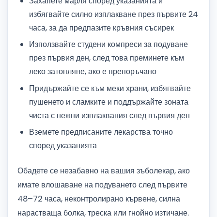
Захапете марля според указанията и
избягвайте силно изплакване през първите 24
часа, за да предпазите кръвния съсирек
Използвайте студени компреси за подуване
през първия ден, след това преминете към
леко затопляне, ако е препоръчано
Придържайте се към меки храни, избягвайте
пушенето и сламките и поддържайте зоната
чиста с нежни изплаквания след първия ден
Вземете предписаните лекарства точно
според указанията
Обадете се незабавно на вашия зъболекар, ако
имате влошаване на подуването след първите
48–72 часа, неконтролирано кървене, силна
нарастваща болка, треска или гнойно изтичане.