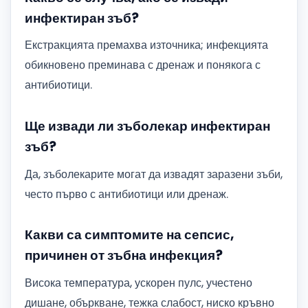
инфектиран зъб?
Екстракцията премахва източника; инфекцията
обикновено преминава с дренаж и понякога с
антибиотици.
Ще извади ли зъболекар инфектиран
зъб?
Да, зъболекарите могат да извадят заразени зъби,
често първо с антибиотици или дренаж.
Какви са симптомите на сепсис,
причинен от зъбна инфекция?
Висока температура, ускорен пулс, учестено
дишане, объркване, тежка слабост, ниско кръвно