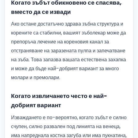
Когато зъбът обикновено се спасява,
вместо да се извади
Ако остане достатъчно здрава зъбна структура и
корените са стабилни, вашият зъболекар може да
препоръча лечение на кореновия канал за
отстраняване на заразената пулпа и запечатване
на зъба. Това запазва вашата естествена захапка
и може да бъде най-добрият вариант за много
молари и премолари.
Когато извличането често е най-
добрият вариант
Изваждането е по-вероятно, когато зъбът е силно
счупен, силно развален под линията на венеца,
има напреднала костна загуба или има пукнатина,