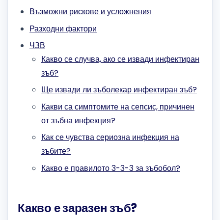
Възможни рискове и усложнения
Разходни фактори
ЧЗВ
Какво се случва, ако се извади инфектиран
зъб?
Ще извади ли зъболекар инфектиран зъб?
Какви са симптомите на сепсис, причинен
от зъбна инфекция?
Как се чувства сериозна инфекция на
зъбите?
Какво е правилото 3-3-3 за зъбобол?
Какво е заразен зъб?