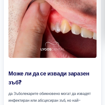
Română
Русский
Може ли да се извади заразен
зъб?
да Зъболекарите обикновено могат да извадят
инфектиран или абсцесиран зъб, но най-