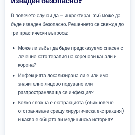
изваден безопасно?
В повечето случаи да – инфектиран зъб може да
бъде изваден безопасно. Решението се свежда до
три практически въпроса:
Може ли зъбът да бъде предсказуемо спасен с
лечение като терапия на коренови канали и
корона?
Инфекцията локализирана ли е или има
значително лицево подуване или
разпространяваща се инфекция?
Колко сложна е екстракцията (обикновено
отстраняване срещу хирургическа екстракция)
и каква е общата ви медицинска история?