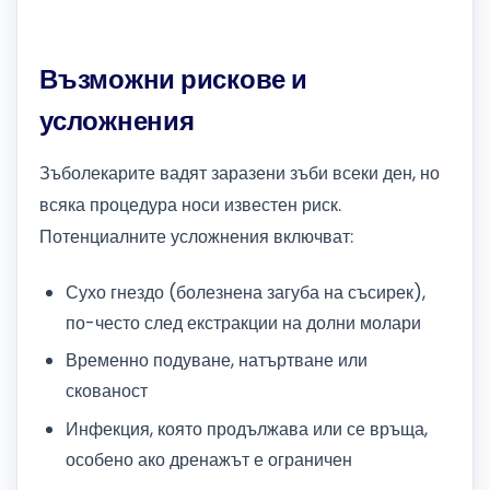
Възможни рискове и
усложнения
Зъболекарите вадят заразени зъби всеки ден, но
всяка процедура носи известен риск.
Потенциалните усложнения включват:
Сухо гнездо (болезнена загуба на съсирек),
по-често след екстракции на долни молари
Временно подуване, натъртване или
скованост
Инфекция, която продължава или се връща,
особено ако дренажът е ограничен