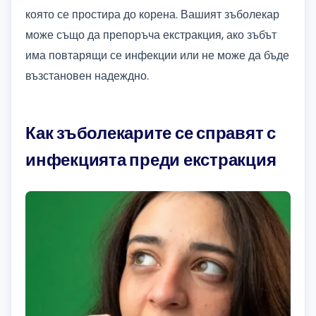
която се простира до корена. Вашият зъболекар
може също да препоръча екстракция, ако зъбът
има повтарящи се инфекции или не може да бъде
възстановен надеждно.
Как зъболекарите се справят с
инфекцията преди екстракция