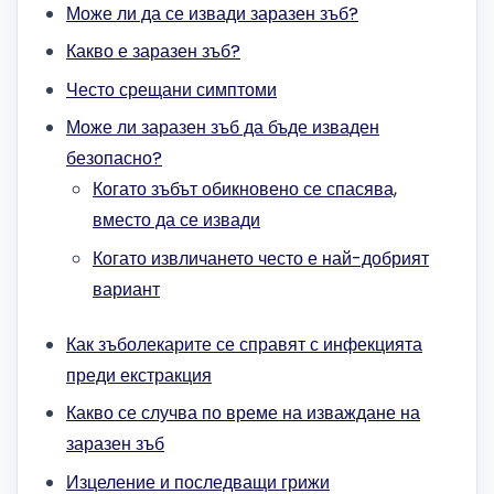
Може ли да се извади заразен зъб?
Какво е заразен зъб?
Често срещани симптоми
Може ли заразен зъб да бъде изваден
безопасно?
Когато зъбът обикновено се спасява,
вместо да се извади
Когато извличането често е най-добрият
вариант
Как зъболекарите се справят с инфекцията
преди екстракция
Какво се случва по време на изваждане на
заразен зъб
Изцеление и последващи грижи