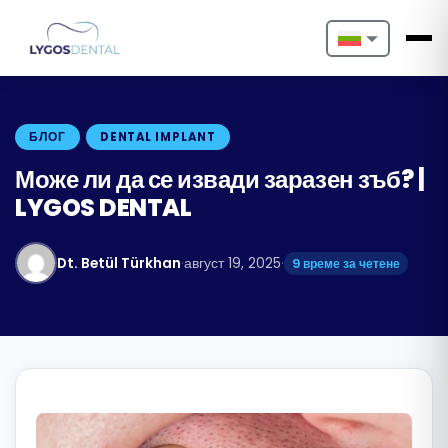
Nederlands
English
БЛОГ
DENTAL IMPLANT
Français
Може ли да се извади заразен зъб? |
LYGOS DENTAL
Deutsch
Português
Dt. Betül Türkhan
·
август 19, 2025
·
9 време за четене
Español
Türkçe
Italiano
Български