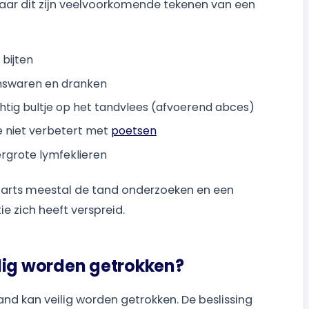
ar dit zijn veelvoorkomende tekenen van een
 bijten
enswaren en dranken
htig bultje op het tandvlees (afvoerend abces)
e niet verbetert met
poetsen
ergrote lymfeklieren
darts meestal de tand onderzoeken en een
e zich heeft verspreid.
lig worden getrokken?
nd kan veilig worden getrokken. De beslissing