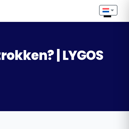
Nederlands
English
Français
trokken? | LYGOS
Deutsch
Português
Español
Türkçe
Italiano
Български