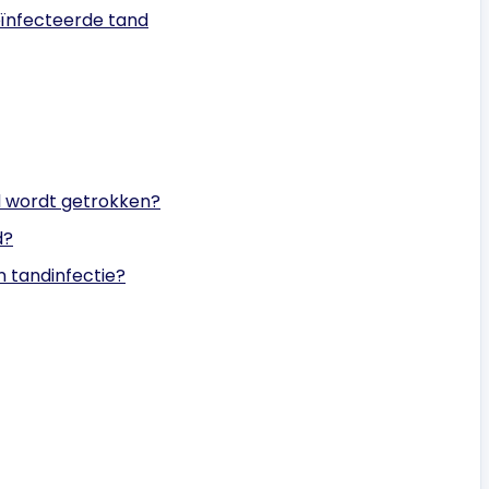
eïnfecteerde tand
d wordt getrokken?
d?
 tandinfectie?