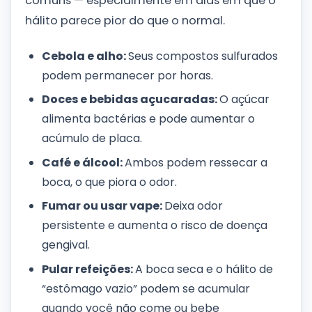
comuns — especialmente em dias em que o
hálito parece pior do que o normal.
Cebola e alho:
Seus compostos sulfurados
podem permanecer por horas.
Doces e bebidas açucaradas:
O açúcar
alimenta bactérias e pode aumentar o
acúmulo de placa.
Café e álcool:
Ambos podem ressecar a
boca, o que piora o odor.
Fumar ou usar vape:
Deixa odor
persistente e aumenta o risco de doença
gengival.
Pular refeições:
A boca seca e o hálito de
“estômago vazio” podem se acumular
quando você não come ou bebe