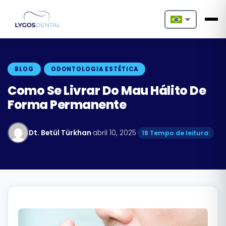
Nederlands
English
BLOG
ODONTOLOGIA ESTÉTICA
Français
Como Se Livrar Do Mau Hálito De
Forma Permanente
Deutsch
Português
Dt. Betül Türkhan
·
abril 10, 2025
·
18 Tempo de leitura:
Español
Türkçe
Italiano
Български