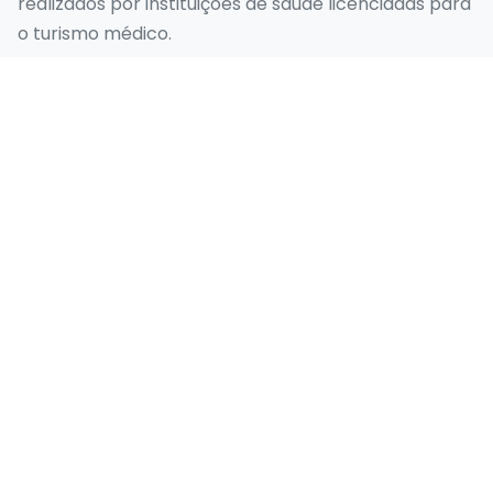
realizados por instituições de saúde licenciadas para
o turismo médico.
Nossos Serviços
Sorriso de Hollywood
Design do Sorriso
Faceta Emax
Folheado Laminado
Implante Dentário
Links Rápidos
Página inicial