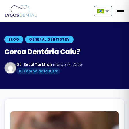
Nederlands
English
BLOG
GENERAL DENTISTRY
Français
Coroa Dentária Caiu?
Deutsch
Dt. Betül Türkhan
·
março 12, 2025
·
16 Tempo de leitura:
Português
Español
Türkçe
Italiano
Български