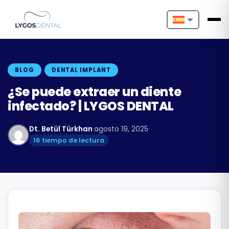
Nederlands
English
BLOG
DENTAL IMPLANT
Français
¿Se puede extraer un diente
infectado? | LYGOS DENTAL
Deutsch
Dt. Betül Türkhan
·
agosto 19, 2025
·
Português
16 tiempo de lectura
Español
Türkçe
Italiano
Български