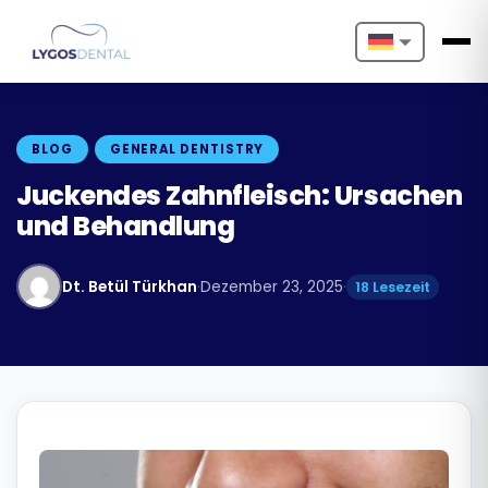
Nederlands
English
BLOG
GENERAL DENTISTRY
Français
Juckendes Zahnfleisch: Ursachen
und Behandlung
Deutsch
Português
Dt. Betül Türkhan
·
Dezember 23, 2025
·
18 Lesezeit
Español
Türkçe
Italiano
Български