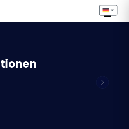
Nederlands
English
Français
tionen
Deutsch
Português
Español
Türkçe
Italiano
Български