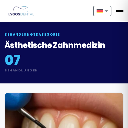
Nederlands
English
BEHANDLUNGSKATEGORIE
Ästhetische Zahnmedizin
Français
07
Deutsch
BEHANDLUNGEN
Português
Español
Türkçe
Italiano
Български