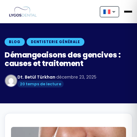
Nederlands
English
BLOG
DENTISTERIE GÉNÉRALE
Français
Démangeaisons des gencives :
causes et traitement
Deutsch
Dt. Betül Türkhan
·
décembre 23, 2025
·
Português
20 temps de lecture
Español
Türkçe
Italiano
Български