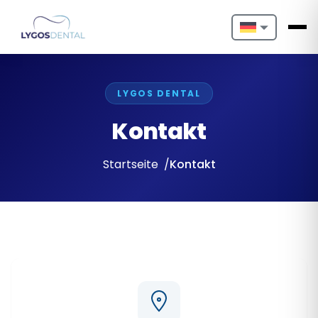
Nederlands
English
LYGOS DENTAL
Français
Kontakt
Deutsch
Startseite
Kontakt
Português
Español
Türkçe
Italiano
Български