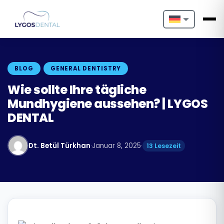
Nederlands
English
BLOG
GENERAL DENTISTRY
Français
Wie sollte Ihre tägliche
Mundhygiene aussehen? | LYGOS
Deutsch
DENTAL
Português
Dt. Betül Türkhan
·
Januar 8, 2025
·
13 Lesezeit
Español
Türkçe
Italiano
Български