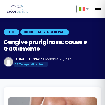
Nederlands
English
BLOG
ODONTOIATRIA GENERALE
Français
Gengive pruriginose: cause e
trattamento
Deutsch
Dt. Betül Türkhan
·
Dicembre 23, 2025
·
Português
19 Tempo di lettura:
Español
Türkçe
Italiano
Български