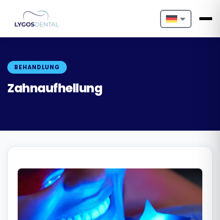
Nederlands
English
BEHANDLUNG
Français
Zahnaufhellung
Deutsch
Português
Español
Türkçe
Italiano
Български