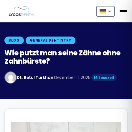
Nederlands
English
BLOG
GENERAL DENTISTRY
Français
Wie putzt man seine Zähne ohne
Zahnbürste?
Deutsch
Português
Dt. Betül Türkhan
·
Dezember 11, 2025
·
16 Lesezeit
Español
Türkçe
Italiano
Български