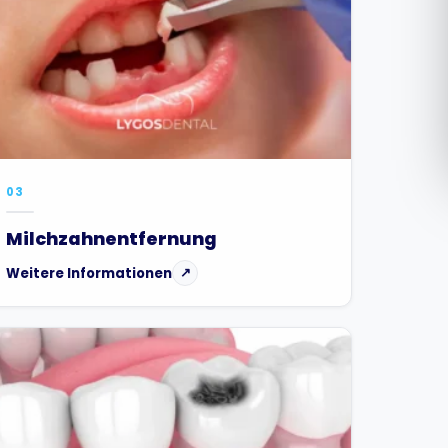
Română
Русский
03
Milchzahnentfernung
Weitere Informationen
↗