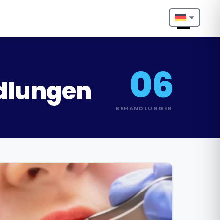
Nederlands
English
06
dlungen
Français
Deutsch
BEHANDLUNGEN
Português
Español
Türkçe
Italiano
Български