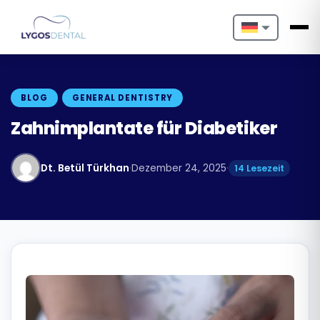
Nederlands
English
BLOG
GENERAL DENTISTRY
Français
Zahnimplantate für Diabetiker
Deutsch
Dt. Betül Türkhan
·
Dezember 24, 2025
·
14 Lesezeit
Português
Español
Türkçe
Italiano
Български