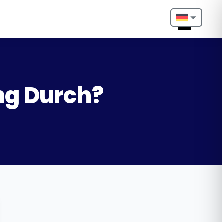
Nederlands
English
Français
ng Durch?
Deutsch
Português
Español
Türkçe
Italiano
Български