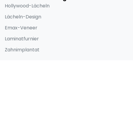
Hollywood-Lächeln
Lächeln-Design
Emax-Veneer
Laminatfurnier
Zahnimplantat
Schnellzugriff
Home
Über
Vorher-Nachher-Bilder
Blog
Kontakt