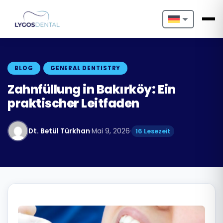
Nederlands
English
BLOG
GENERAL DENTISTRY
Français
Zahnfüllung in Bakırköy: Ein
praktischer Leitfaden
Deutsch
Português
Dt. Betül Türkhan
·
Mai 9, 2026
·
16 Lesezeit
Español
Türkçe
Italiano
Български