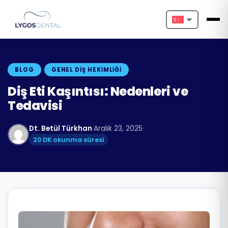
Nederlands
English
BLOG
GENEL DIŞ HEKIMLIĞI
Français
Diş Eti Kaşıntısı: Nedenleri ve
Tedavisi
Deutsch
Dt. Betül Türkhan
·
Aralık 23, 2025
·
Português
20 DK okunma süresi
Español
Türkçe
Italiano
Български