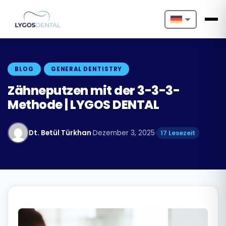
Nederlands
English
BLOG
GENERAL DENTISTRY
Français
Zähneputzen mit der 3-3-3-
Methode | LYGOS DENTAL
Deutsch
Português
Dt. Betül Türkhan
·
Dezember 3, 2025
·
17 Lesezeit
Español
Türkçe
Italiano
Български