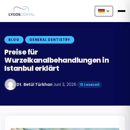
Nederlands
English
BLOG
GENERAL DENTISTRY
Français
Preise für
Wurzelkanalbehandlungen in
Deutsch
Istanbul erklärt
Português
Dt. Betül Türkhan
·
Juni 3, 2026
·
15 Lesezeit
Español
Türkçe
Italiano
Български