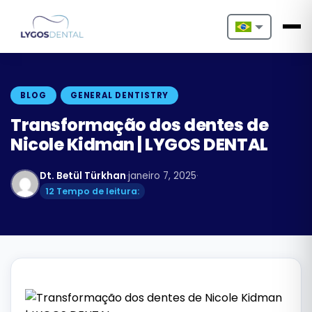
Nederlands
English
BLOG
GENERAL DENTISTRY
Français
Transformação dos dentes de
Nicole Kidman | LYGOS DENTAL
Deutsch
Dt. Betül Türkhan
·
janeiro 7, 2025
·
Português
12 Tempo de leitura:
Español
Türkçe
Italiano
Български