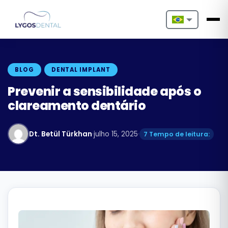
Nederlands
English
BLOG
DENTAL IMPLANT
Français
Prevenir a sensibilidade após o
clareamento dentário
Deutsch
Português
Dt. Betül Türkhan
·
julho 15, 2025
·
7 Tempo de leitura:
Español
Türkçe
Italiano
Български