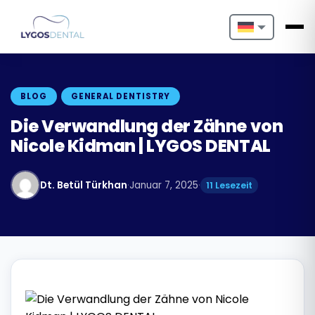
Nederlands
English
BLOG
GENERAL DENTISTRY
Français
Die Verwandlung der Zähne von
Nicole Kidman | LYGOS DENTAL
Deutsch
Português
Dt. Betül Türkhan
·
Januar 7, 2025
·
11 Lesezeit
Español
Türkçe
Italiano
Български