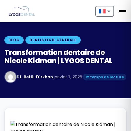
Nederlands
English
BLOG
DENTISTERIE GÉNÉRALE
Français
Transformation dentaire de
Nicole Kidman | LYGOS DENTAL
Deutsch
Português
Dt. Betül Türkhan
·
janvier 7, 2025
·
12 temps de lecture
Español
Türkçe
Italiano
Български