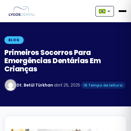
Nederlands
English
BLOG
Français
Primeiros Socorros Para
Emergências Dentárias Em
Deutsch
Crianças
Português
Dt. Betül Türkhan
·
abril 26, 2025
·
16 Tempo de leitura:
Español
Türkçe
Italiano
Български