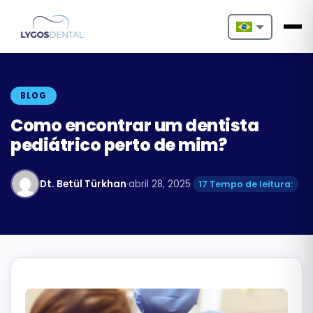
Nederlands
English
BLOG
Français
Como encontrar um dentista
pediátrico perto de mim?
Deutsch
Português
Dt. Betül Türkhan
·
abril 28, 2025
·
17 Tempo de leitura:
Español
Türkçe
Italiano
Български