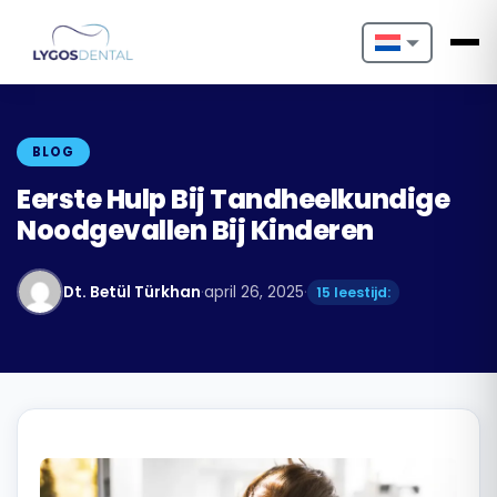
Nederlands
English
BLOG
Français
Eerste Hulp Bij Tandheelkundige
Noodgevallen Bij Kinderen
Deutsch
Português
Dt. Betül Türkhan
·
april 26, 2025
·
15 leestijd:
Español
Türkçe
Italiano
Български