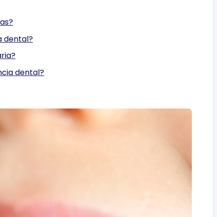
las?
a dental?
aria?
ncia dental?