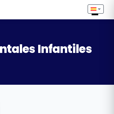
Nederlands
English
Français
tales Infantiles
Deutsch
Português
Español
Türkçe
Italiano
Български