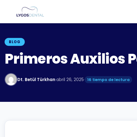
BLOG
Primeros Auxilios 
Dt. Betül Türkhan
·
abril 26, 2025
·
16 tiempo de lectura