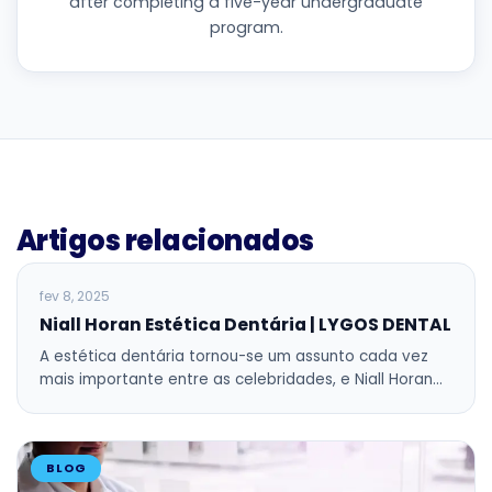
after completing a five-year undergraduate
program.
Artigos relacionados
BLOG
fev 8, 2025
Niall Horan Estética Dentária | LYGOS DENTAL
A estética dentária tornou-se um assunto cada vez
mais importante entre as celebridades, e Niall Horan…
BLOG