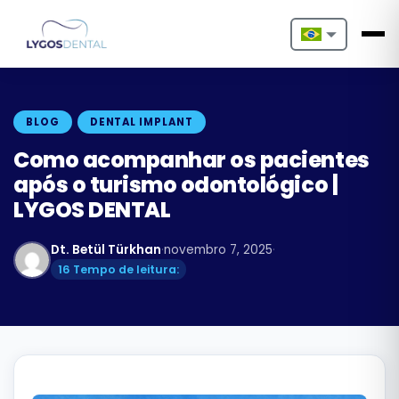
Nederlands
English
BLOG
DENTAL IMPLANT
Français
Como acompanhar os pacientes
após o turismo odontológico |
Deutsch
LYGOS DENTAL
Português
Dt. Betül Türkhan
·
novembro 7, 2025
·
Español
16 Tempo de leitura:
Türkçe
Italiano
Български