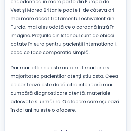
endodontică în mare parte din Europa de
Vest și Marea Britanie poate fi de câteva ori
mai mare decât tratamentul echivalent din
Turcia, mai ales odată ce o coroană intră în
imagine. Prețurile din Istanbul sunt de obicei
cotate în euro pentru pacienții internaționali,
ceea ce face comparația simplă.
Dar mai ieftin nu este automat mai bine și
majoritatea pacienților atenți știu asta. Ceea
ce contează este dacă cifra inferioară mai
cumpără diagnosticare atentă, materiale
adecvate și urmărire. O afacere care eșuează
în doi ani nu este o afacere.