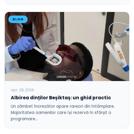
BLOG
apr. 28, 2026
Albirea dinților Beșiktaș: un ghid practic
Un zâmbet încrezător apare rareori din întâmplare.
Majoritatea oamenilor care își rezervă în sfârșit o
programare…