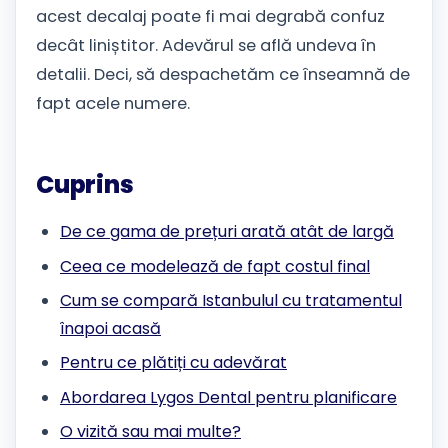
acest decalaj poate fi mai degrabă confuz
decât liniștitor. Adevărul se află undeva în
detalii. Deci, să despachetăm ce înseamnă de
fapt acele numere.
Cuprins
De ce gama de prețuri arată atât de largă
Ceea ce modelează de fapt costul final
Cum se compară Istanbulul cu tratamentul
înapoi acasă
Pentru ce plătiți cu adevărat
Abordarea Lygos Dental pentru planificare
O vizită sau mai multe?