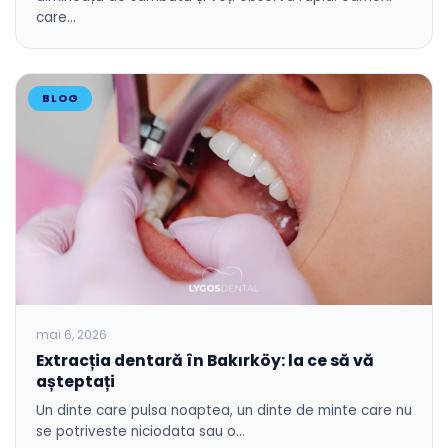
care…
BLOG
mai 6, 2026
Extracția dentară în Bakırköy: la ce să vă
așteptați
Un dinte care pulsa noaptea, un dinte de minte care nu
se potriveste niciodata sau o…