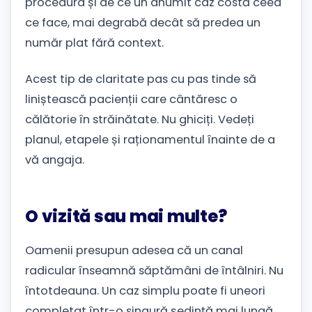
procedura și de ce un anumit caz costă ceea
ce face, mai degrabă decât să predea un
număr plat fără context.
Acest tip de claritate pas cu pas tinde să
liniștească pacienții care cântăresc o
călătorie în străinătate. Nu ghiciți. Vedeți
planul, etapele și raționamentul înainte de a
vă angaja.
O vizită sau mai multe?
Oamenii presupun adesea că un canal
radicular înseamnă săptămâni de întâlniri. Nu
întotdeauna. Un caz simplu poate fi uneori
completat într-o singură ședință mai lungă,