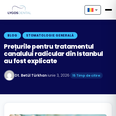
Nederlands
English
BLOG
STOMATOLOGIE GENERALĂ
Français
Prețurile pentru tratamentul
canalului radicular din Istanbul
Deutsch
au fost explicate
Português
Dt. Betül Türkhan
·
iunie 3, 2026
·
15 Timp de citire:
Español
Türkçe
Italiano
Български