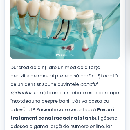
Română
Русский
Durerea de dinți are un mod de a forța
deciziile pe care ai prefera să amâni. Și odată
ce un dentist spune cuvintele
canalul
radicular
, următoarea întrebare este aproape
întotdeauna despre bani. Cât va costa cu
adevărat? Pacienții care cercetează
Preturi
tratament canal radacina Istanbul
găsesc
adesea o gamă largă de numere online, iar