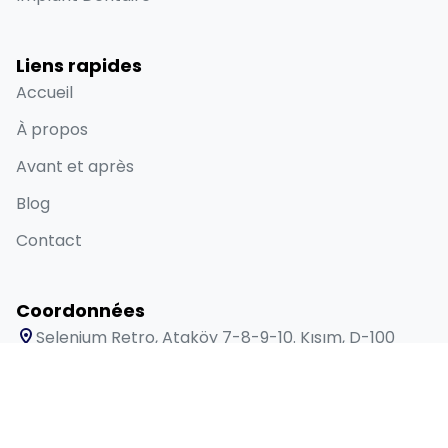
Liens rapides
Accueil
À propos
Avant et après
Blog
Contact
Coordonnées
Selenium Retro, Ataköy 7-8-9-10. Kısım, D-100
Güney Yanyolu No:18/A Bakırköy İstanbul 34158 TR
+90 538 416 61 91
sales@lygosdental.com