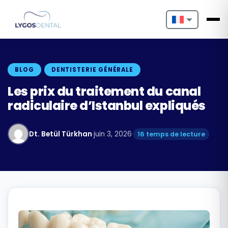
Nederlands
English
BLOG
DENTISTERIE GÉNÉRALE
Français
Les prix du traitement du canal
radiculaire d’Istanbul expliqués
Deutsch
Português
Dt. Betül Türkhan
·
juin 3, 2026
·
16 temps de lecture
Español
Türkçe
Italiano
Български